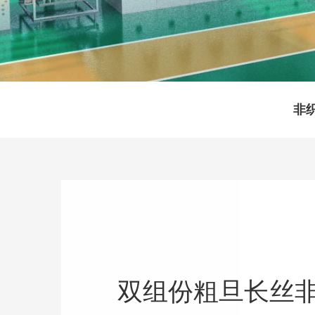
非
双组份粗旦长丝