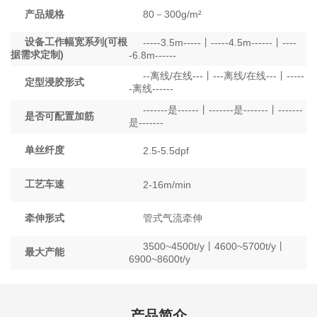
产品规格
80－300g/m²
设备工作幅宽系列(可根
-----3.5m-----丨-----4.5m------丨----
据需求定制)
-6.8m------
--离线/在线---丨---离线/在线---丨-----
定型浸胶形式
-离线------
-------是------丨-------是-------丨-------
是否可配置加筋
是-------
单丝纤度
2.5-5.5dpf
工艺车速
2-16m/min
牵伸形式
管式气流牵伸
3500~4500t/y丨4600~5700t/y丨
最大产能
6900~8600t/y
产品简介