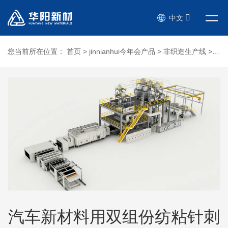
中文
您当前所在位置：
首页
>
jinnianhui今年会产品
>
非织造生产线
>
汽
汽车新材料用双组份纺粘针刺