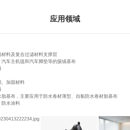
应用领域
滤材料及复合过滤材料支撑层
、汽车主机毯和汽车脚垫等的簇绒基布
料
强、加固材料
料
胎基布，主要应用于防水卷材薄型、自黏防水卷材胎基布
、防水涂料