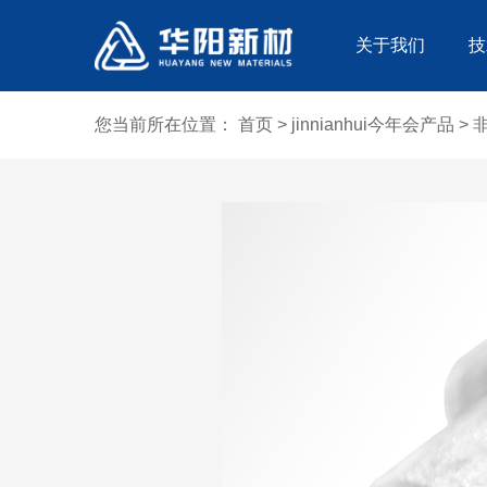
关于我们
技
您当前所在位置：
首页
>
jinnianhui今年会产品
>