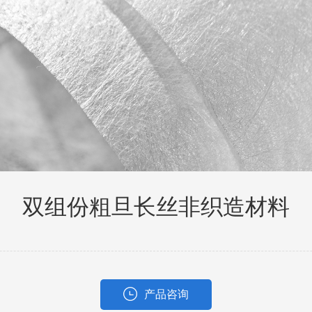
双组份粗旦长丝非织造材料
产品咨询