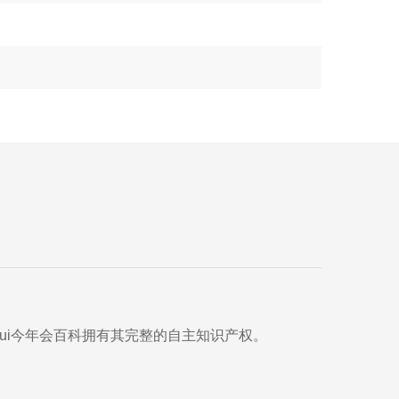
hui今年会百科拥有其完整的自主知识产权。