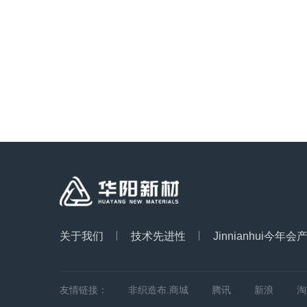
关于我们
技术先进性
Jinnianhui今年会
友情链接：
非织造布.商城
腾讯
新浪
淘