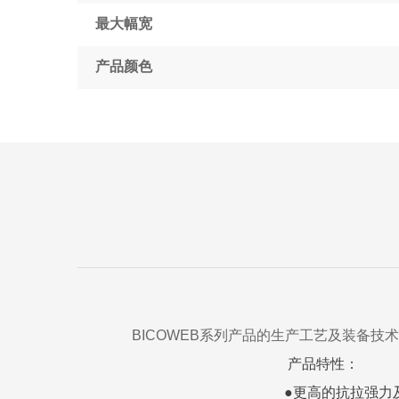
最大幅宽
产品颜色
BICOWEB系列产品的生产工艺及装备技术集
产品特性：
●
更高的抗拉强