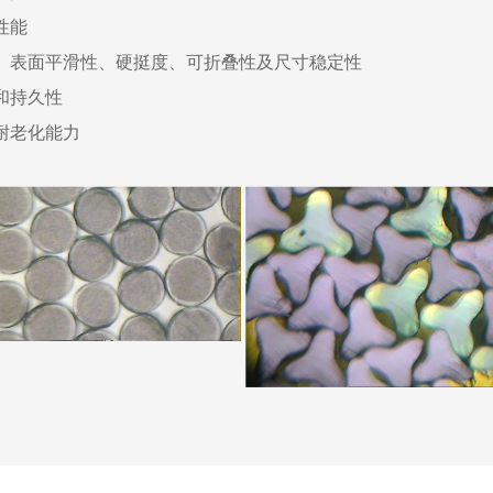
性能
、表面平滑性、硬挺度、可折叠性及尺寸稳定性
性和持久性
、耐老化能力